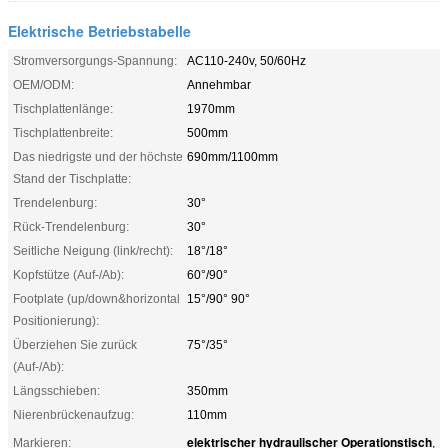
Elektrische Betriebstabelle
Stromversorgungs-Spannung:
AC110-240v, 50/60Hz
OEM/ODM:
Annehmbar
Tischplattenlänge:
1970mm
Tischplattenbreite:
500mm
Das niedrigste und der höchste
690mm/1100mm
Stand der Tischplatte:
Trendelenburg:
30°
Rück-Trendelenburg:
30°
Seitliche Neigung (link/recht):
18°/18°
Kopfstütze (Auf-/Ab):
60°/90°
Footplate (up/down&horizontal
15°/90° 90°
Positionierung):
Überziehen Sie zurück
75°/35°
(Auf-/Ab):
Längsschieben:
350mm
Nierenbrückenaufzug:
110mm
elektrischer hydraulischer Operationstisch
Markieren:
,