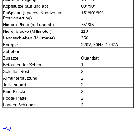
Kopfstütze (auf und ab)
60°/90°
Fußplatte (up/down&horizontal
15°/90°/90°
Positionierung)
Hintere Platte (auf und ab)
75°/35°
Nierenbrücke (Millimeter)
110
Längsschieben (Millimeter)
350
Energie
220V, 50Hz, 1.0KW
Zubehör
Zusätze
Quantität
Betäubender Schirm
1
Schulter-Rest
2
Armunterstützung
2
Taille suport
2
Knie-Krücke
2
Foote-Platte
2
Langer Schieber
2
FAQ