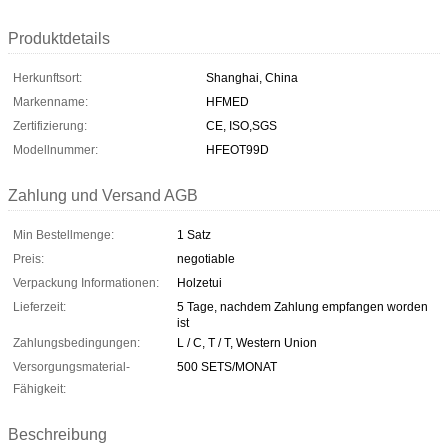
Produktdetails
Herkunftsort:
Shanghai, China
Markenname:
HFMED
Zertifizierung:
CE, ISO,SGS
Modellnummer:
HFEOT99D
Zahlung und Versand AGB
Min Bestellmenge:
1 Satz
Preis:
negotiable
Verpackung Informationen:
Holzetui
Lieferzeit:
5 Tage, nachdem Zahlung empfangen worden
ist
Zahlungsbedingungen:
L / C, T / T, Western Union
Versorgungsmaterial-
500 SETS/MONAT
Fähigkeit:
Beschreibung