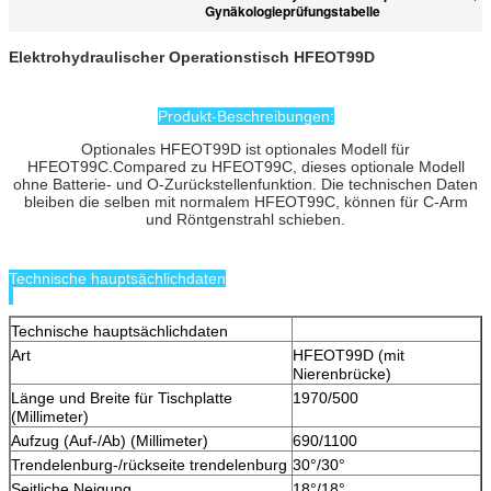
Gynäkologieprüfungstabelle
Elektrohydraulischer Operationstisch HFEOT99D
Produkt-Beschreibungen:
Optionales HFEOT99D ist optionales Modell für
HFEOT99C.Compared zu HFEOT99C, dieses optionale Modell
ohne Batterie- und O-Zurückstellenfunktion. Die technischen Daten
bleiben die selben mit normalem HFEOT99C, können für C-Arm
und Röntgenstrahl schieben.
Technische hauptsächlichdaten
Technische hauptsächlichdaten
Art
HFEOT99D (mit
Nierenbrücke)
Länge und Breite für Tischplatte
1970/500
(Millimeter)
Aufzug (Auf-/Ab) (Millimeter)
690/1100
Trendelenburg-/rückseite trendelenburg
30°/30°
Seitliche Neigung
18°/18°