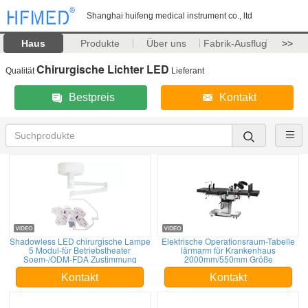
Shanghai huifeng medical instrument co., ltd
Haus
Produkte
Über uns
Fabrik-Ausflug
>>
Chirurgische Lichter LED
Qualität
Lieferant
Bestpreis
Kontakt
Shadowless LED chirurgische Lampe
Elektrische Operationsraum-Tabelle
5 Modul-für Betriebstheater
lärmarm für Krankenhaus
Soem-/ODM-FDA Zustimmung
2000mm/550mm Größe
Kontakt
Kontakt