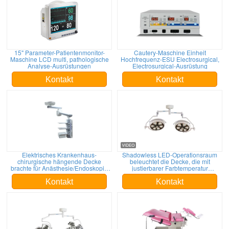
15" Parameter-Patientenmonitor-
Cautery-Maschine Einheit
Maschine LCD multi, pathologische
Hochfrequenz-ESU Electrosurgical,
Analyse-Ausrüstungen
Electrosurgical-Ausrüstung
Kontakt
Kontakt
Elektrisches Krankenhaus-
Shadowless LED-Operationsraum
chirurgische hängende Decke
beleuchtet die Decke, die mit
brachte für Anästhesie/Endoskopie
justierbarer Farbtemperatur
an
angebracht wird
Kontakt
Kontakt