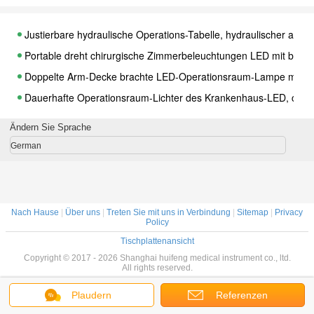
Justierbare hydraulische Operations-Tabelle, hydraulischer anhe
Portable dreht chirurgische Zimmerbeleuchtungen LED mit bunte
Doppelte Arm-Decke brachte LED-Operationsraum-Lampe mit 12
Dauerhafte Operationsraum-Lichter des Krankenhaus-LED, chirurg
Tragbares bewegliches chirurgisches Licht mit Notbatterie, Betri
Ändern Sie Sprache
Tragbare LED-Operationsraum-Lichter mit mobilen Rädern für Kli
German
Bewegliche medizinische tragbare chirurgische Lichter, Operati
Tragbare chirurgische Lichter LED für Rettungs-Raum, beweglich
Shadowless Operationsraum-Lichter des Portable-LED mit Batte
Nach Hause
|
Über uns
|
Treten Sie mit uns in Verbindung
|
Sitemap
|
Privacy
Beweglicher Wechselstrom-/DC-erster Hilfe chirurgische Lampe 
Policy
Tischplattenansicht
Shadowless chirurgisches Licht OT LED mit 111 PCS-Birnen/passf
Copyright © 2017 - 2026 Shanghai huifeng medical instrument co., ltd.
360 Grad chirurgische Lichter LED mit sechseckiger Linse für Sch
All rights reserved.
Tragbares ärztliche Untersuchungs-Licht an der Wand befestigte
Plaudern
Referenzen
Tragbare chirurgische Lichter der Klinik-LED, breiten medizinisc