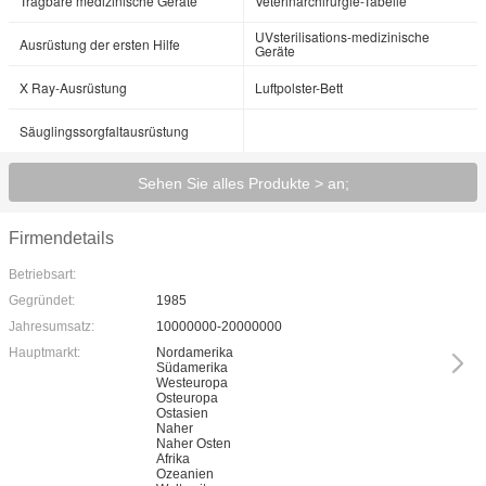
Tragbare medizinische Geräte
Veterinärchirurgie-Tabelle
UVsterilisations-medizinische
Ausrüstung der ersten Hilfe
Geräte
X Ray-Ausrüstung
Luftpolster-Bett
Säuglingssorgfaltausrüstung
Sehen Sie alles Produkte > an;
Firmendetails
Betriebsart:
Gegründet:
1985
Jahresumsatz:
10000000-20000000
Hauptmarkt:
Nordamerika
Südamerika
Westeuropa
Osteuropa
Ostasien
Naher
Naher Osten
Afrika
Ozeanien