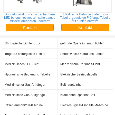
Doppeloperationsraum der hauben-
Elektrische Geburts- Lieferungs-
LED beleuchtet medizinische Lampe
Tabelle, geduldige Prüfungs-Tabelle
mit dem drehbaren Federarm
mit bunter Matratze
Kontakt
Kontakt
Chirurgische Lichter LED
geführte Operationsraumlichter
Tragbare chirurgische Lichter
Shadowless Operations-Lampe
Medizinisches LED-Licht
Medizinische Prüfungs-Licht
Hydraulische Bedienung Tabelle
Elektrische Betriebstabelle
Medizinischer Gas-Anhänger
Betthaupteinheit
Medizinische Gas-Ausgänge
Krankenhauspatient-Bett
Patientenmonitor-Maschine
Electrosurgical-Einheits-Maschine