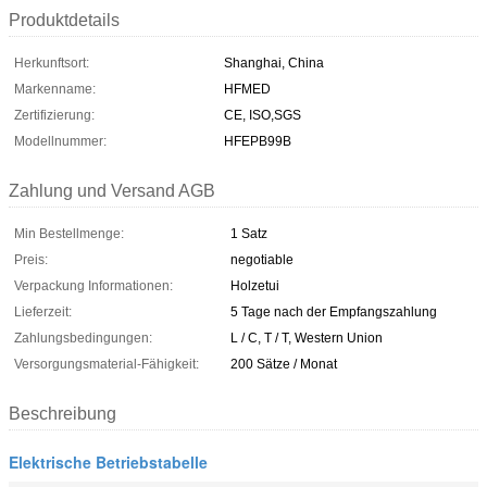
Produktdetails
Herkunftsort:
Shanghai, China
Markenname:
HFMED
Zertifizierung:
CE, ISO,SGS
Modellnummer:
HFEPB99B
Zahlung und Versand AGB
Min Bestellmenge:
1 Satz
Preis:
negotiable
Verpackung Informationen:
Holzetui
Lieferzeit:
5 Tage nach der Empfangszahlung
Zahlungsbedingungen:
L / C, T / T, Western Union
Versorgungsmaterial-Fähigkeit:
200 Sätze / Monat
Beschreibung
Elektrische Betriebstabelle