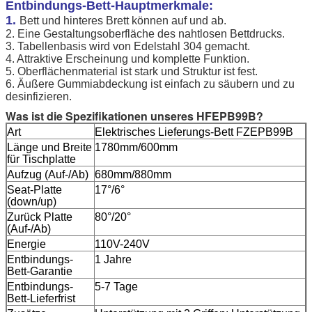
Entbindungs-Bett-Hauptmerkmale:
1.
Bett und hinteres Brett können auf und ab.
2. Eine Gestaltungsoberfläche des nahtlosen Bettdrucks.
3. Tabellenbasis wird von Edelstahl 304 gemacht.
4. Attraktive Erscheinung und komplette Funktion.
5. Oberflächenmaterial ist stark und Struktur ist fest.
6. Äußere Gummiabdeckung ist einfach zu säubern und zu
desinfizieren.
Was ist die Spezifikationen unseres HFEPB99B?
Art
Elektrisches Lieferungs-Bett FZEPB99B
Länge und Breite
1780mm/600mm
für Tischplatte
Aufzug (Auf-/Ab)
680mm/880mm
Seat-Platte
17°/6°
(down/up)
Zurück Platte
80°/20°
(Auf-/Ab)
Energie
110V-240V
Entbindungs-
1 Jahre
Bett-Garantie
Entbindungs-
5-7 Tage
Bett-Lieferfrist