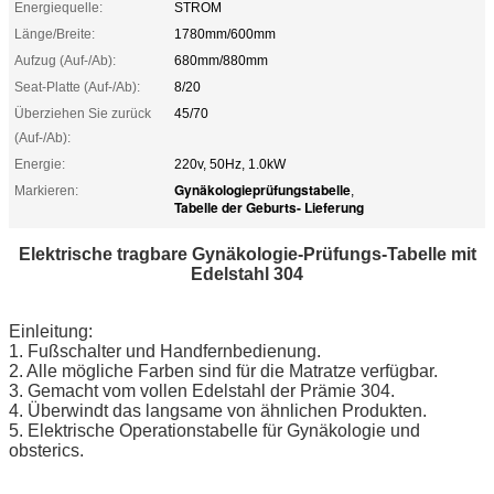
Energiequelle:
STROM
Länge/Breite:
1780mm/600mm
Aufzug (Auf-/Ab):
680mm/880mm
Seat-Platte (Auf-/Ab):
8/20
Überziehen Sie zurück
45/70
(Auf-/Ab):
Energie:
220v, 50Hz, 1.0kW
Gynäkologieprüfungstabelle
Markieren:
,
Tabelle der Geburts- Lieferung
Elektrische tragbare Gynäkologie-Prüfungs-Tabelle mit
Edelstahl 304
Einleitung:
1. Fußschalter und Handfernbedienung.
2. Alle mögliche Farben sind für die Matratze verfügbar.
3. Gemacht vom vollen Edelstahl der Prämie 304.
4. Überwindt das langsame von ähnlichen Produkten.
5. Elektrische Operationstabelle für Gynäkologie und
obsterics.