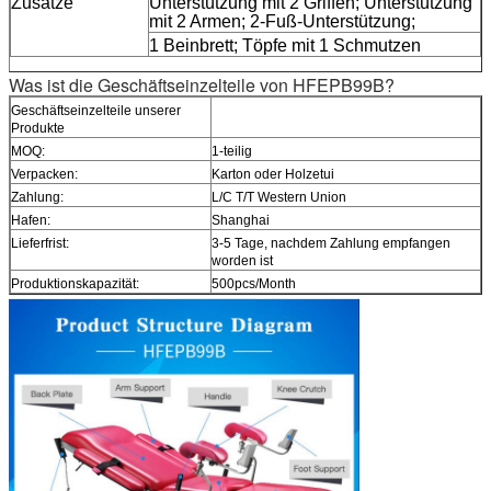
Zusätze
Unterstützung mit 2 Griffen; Unterstützung
mit 2 Armen; 2-Fuß-Unterstützung;
1 Beinbrett; Töpfe mit 1 Schmutzen
Was ist die Geschäftseinzelteile von HFEPB99B?
Geschäftseinzelteile unserer
Produkte
MOQ:
1-teilig
Verpacken:
Karton oder Holzetui
Zahlung:
L/C T/T Western Union
Hafen:
Shanghai
Lieferfrist:
3-5 Tage, nachdem Zahlung empfangen
worden ist
Produktionskapazität:
500pcs/Month