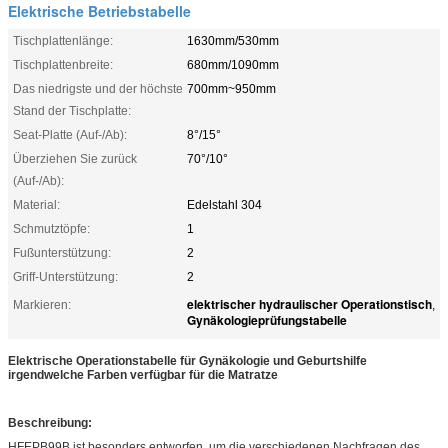
Elektrische Betriebstabelle
Tischplattenlänge:
1630mm/530mm
Tischplattenbreite:
680mm/1090mm
Das niedrigste und der höchste
700mm~950mm
Stand der Tischplatte:
Seat-Platte (Auf-/Ab):
8°/15°
Überziehen Sie zurück
70°/10°
(Auf-/Ab):
Material:
Edelstahl 304
Schmutztöpfe:
1
Fußunterstützung:
2
Griff-Unterstützung:
2
elektrischer hydraulischer Operationstisch
Markieren:
,
Gynäkologieprüfungstabelle
Elektrische Operationstabelle für Gynäkologie und Geburtshilfe
irgendwelche Farben verfügbar für die Matratze
Beschreibung:
HFEPB99B ist besonders entworfen, um die verschiedenen Nachfragen des