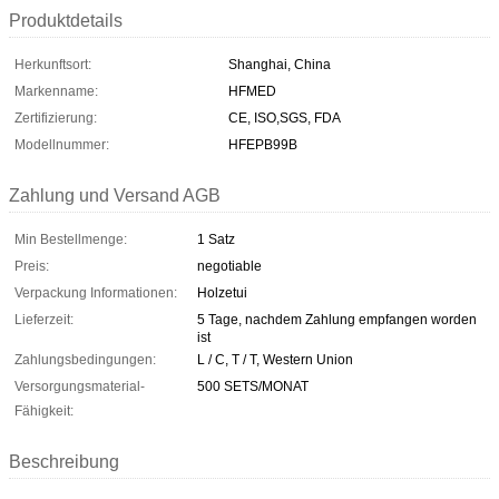
Produktdetails
Herkunftsort:
Shanghai, China
Markenname:
HFMED
Zertifizierung:
CE, ISO,SGS, FDA
Modellnummer:
HFEPB99B
Zahlung und Versand AGB
Min Bestellmenge:
1 Satz
Preis:
negotiable
Verpackung Informationen:
Holzetui
Lieferzeit:
5 Tage, nachdem Zahlung empfangen worden
ist
Zahlungsbedingungen:
L / C, T / T, Western Union
Versorgungsmaterial-
500 SETS/MONAT
Fähigkeit:
Beschreibung