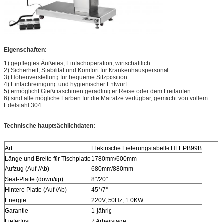
Eigenschaften:
1) gepflegtes Äußeres, Einfachoperation, wirtschaftlich
2) Sicherheit, Stabilität und Komfort für Krankenhauspersonal
3) Höhenverstellung für bequeme Sitzposition
4) Einfachreinigung und hygienischer Entwurf
5) ermöglicht Gießmaschinen geradliniger Reise oder dem Freilaufen
6) sind alle mögliche Farben für die Matratze verfügbar, gemacht von vollem
Edelstahl 304
Technische hauptsächlichdaten:
Art
Elektrische Lieferungstabelle HFEPB99B
Länge und Breite für Tischplatte
1780mm/600mm
Aufzug (Auf-/Ab)
680mm/880mm
Seat-Platte (down/up)
8°/20°
Hintere Platte (Auf-/Ab)
45°/7°
Energie
220V, 50Hz, 1.0KW
Garantie
1-jährig
Lieferfrist
7 Arbeitstage