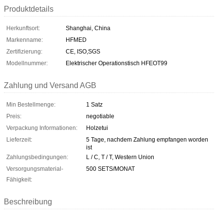
Produktdetails
Herkunftsort:
Shanghai, China
Markenname:
HFMED
Zertifizierung:
CE, ISO,SGS
Modellnummer:
Elektrischer Operationstisch HFEOT99
Zahlung und Versand AGB
Min Bestellmenge:
1 Satz
Preis:
negotiable
Verpackung Informationen:
Holzetui
Lieferzeit:
5 Tage, nachdem Zahlung empfangen worden
ist
Zahlungsbedingungen:
L / C, T / T, Western Union
Versorgungsmaterial-
500 SETS/MONAT
Fähigkeit:
Beschreibung