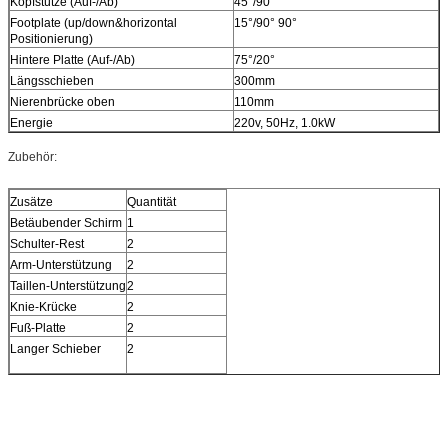
Kopfstütze (Auf-/Ab)
45°/90
Footplate (up/down&horizontal
15°/90° 90°
Positionierung)
Hintere Platte (Auf-/Ab)
75°/20°
Längsschieben
300mm
Nierenbrücke oben
110mm
Energie
220v, 50Hz, 1.0kW
Zubehör:
Zusätze
Quantität
Betäubender Schirm
1
Schulter-Rest
2
Arm-Unterstützung
2
Taillen-Unterstützung
2
Knie-Krücke
2
Fuß-Platte
2
Langer Schieber
2