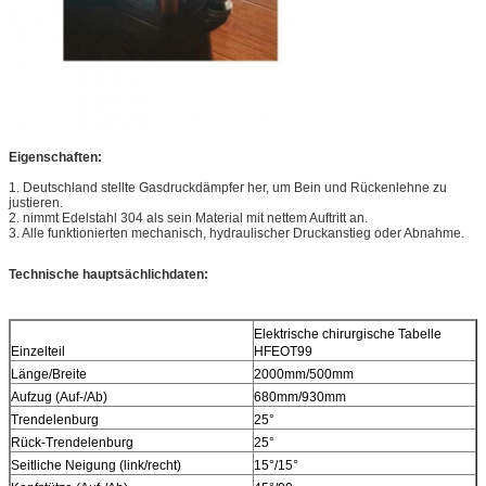
Eigenschaften:
1. Deutschland stellte Gasdruckdämpfer her, um Bein und Rückenlehne zu
justieren.
2. nimmt Edelstahl 304 als sein Material mit nettem Auftritt an.
3. Alle funktionierten mechanisch, hydraulischer Druckanstieg oder Abnahme.
Technische hauptsächlichdaten:
Elektrische chirurgische Tabelle
Einzelteil
HFEOT99
Länge/Breite
2000mm/500mm
Aufzug (Auf-/Ab)
680mm/930mm
Trendelenburg
25°
Rück-Trendelenburg
25°
Seitliche Neigung (link/recht)
15°/15°