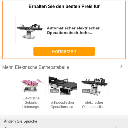
Erhalten Sie den besten Preis für
Automatischer elektrischer
Operationstisch-hohe
Zuverlässigkeit mit Mikronoten-
Fernbedienung
Fortsetzen
Elektrische Betriebstabelle
Mehr
tische
Elektrische
300mm gleitender
350mm gleitender
Edelst
logie-
Geburts-
orthopädischer
elektrischer
hydraul
-Tabelle
Lieferungs-
Operationstisch
Operationstisch
elektri
ächtnis-
Tabelle,
mit schwarzem
antistatisch für c-
Operation
m für
geduldige
Gedächtnis-
Arm
Griff-Steue
onsraum
Prüfungs-Tabelle
Schaum
medizinis
Ändern Sie Sprache
mit bunter
Strahl Ge