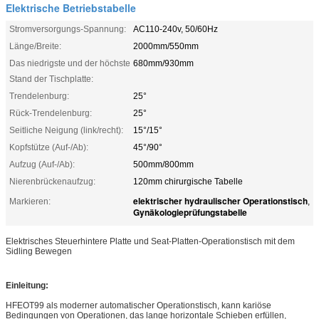
Elektrische Betriebstabelle
Stromversorgungs-Spannung:
AC110-240v, 50/60Hz
Länge/Breite:
2000mm/550mm
Das niedrigste und der höchste
680mm/930mm
Stand der Tischplatte:
Trendelenburg:
25°
Rück-Trendelenburg:
25°
Seitliche Neigung (link/recht):
15°/15°
Kopfstütze (Auf-/Ab):
45°/90°
Aufzug (Auf-/Ab):
500mm/800mm
Nierenbrückenaufzug:
120mm chirurgische Tabelle
elektrischer hydraulischer Operationstisch
Markieren:
,
Gynäkologieprüfungstabelle
Elektrisches Steuerhintere Platte und Seat-Platten-Operationstisch mit dem
Sidling Bewegen
Einleitung:
HFEOT99 als moderner automatischer Operationstisch, kann kariöse
Bedingungen von Operationen, das lange horizontale Schieben erfüllen,