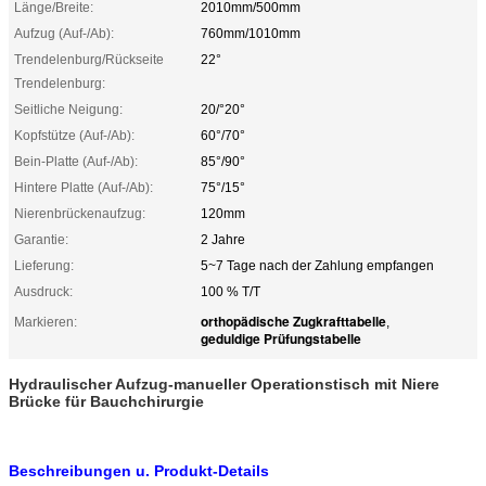
Länge/Breite:
2010mm/500mm
Aufzug (Auf-/Ab):
760mm/1010mm
Trendelenburg/Rückseite
22°
Trendelenburg:
Seitliche Neigung:
20/°20°
Kopfstütze (Auf-/Ab):
60°/70°
Bein-Platte (Auf-/Ab):
85°/90°
Hintere Platte (Auf-/Ab):
75°/15°
Nierenbrückenaufzug:
120mm
Garantie:
2 Jahre
Lieferung:
5~7 Tage nach der Zahlung empfangen
Ausdruck:
100 % T/T
orthopädische Zugkrafttabelle
Markieren:
,
geduldige Prüfungstabelle
Hydraulischer Aufzug-manueller Operationstisch mit Niere
Brücke für Bauchchirurgie
Beschreibungen u. Produkt-Details