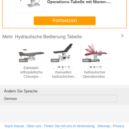
Operations-Tabelle mit Nieren-
Brücke für Bauchchirurgie
Fortsetzen
Hydraulische Bedienung Tabelle
Mehr
tahl-
Edelstahl-
Bewegliches
Manueller
Manue
lische
orthopädische
manuelles
hydraulischer
bewegl
onsraum-
Chirurgie-
hydraulisches
Operationstisch
hydraul
lle,
Tabellen-
Operations-
des Edelstahl-304
Operati
lische
Hebebühne mit
Tabellen-
für
Theater-T
ldige
Augenoperations-
chirurgisches
Gynäkologie/Geburtshilfe
chirurg
Ändern Sie Sprache
-Tabelle
Stuhl
hydraulisches
hydraul
Prüfungs-Bett mit
Prüfungs-
German
großen Rädern
Nach Hause
|
Über uns
|
Treten Sie mit uns in Verbindung
|
Sitemap
|
Privacy