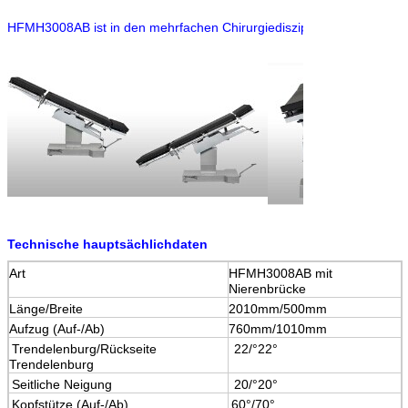
HFMH3008AB ist in den mehrfachen Chirurgiedisziplinen mit multi Posi
Technische hauptsächlichdaten
Art
HFMH3008AB mit
Nierenbrücke
Länge/Breite
2010mm/500mm
Aufzug (Auf-/Ab)
760mm/1010mm
Trendelenburg/Rückseite
22/°22°
Trendelenburg
Seitliche Neigung
20/°20°
Kopfstütze (Auf-/Ab)
60°/70°