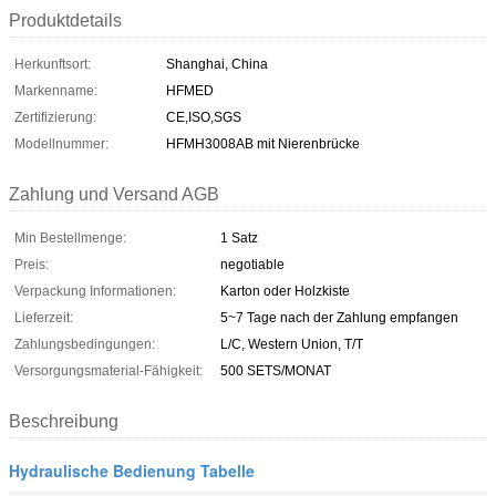
Produktdetails
Herkunftsort:
Shanghai, China
Markenname:
HFMED
Zertifizierung:
CE,ISO,SGS
Modellnummer:
HFMH3008AB mit Nierenbrücke
Zahlung und Versand AGB
Min Bestellmenge:
1 Satz
Preis:
negotiable
Verpackung Informationen:
Karton oder Holzkiste
Lieferzeit:
5~7 Tage nach der Zahlung empfangen
Zahlungsbedingungen:
L/C, Western Union, T/T
Versorgungsmaterial-Fähigkeit:
500 SETS/MONAT
Beschreibung
Hydraulische Bedienung Tabelle